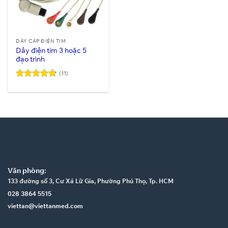
DÂY CÁP ĐIỆN TIM
Dây điện tim 3 hoặc 5
đạo trình
(11)
Được xếp
hạng
4.82
5 sao
Văn phòng:
133 đường số 3, Cư Xá Lữ Gia, Phường Phú Thọ, Tp. HCM
028 3864 5515
viettan@viettanmed.com