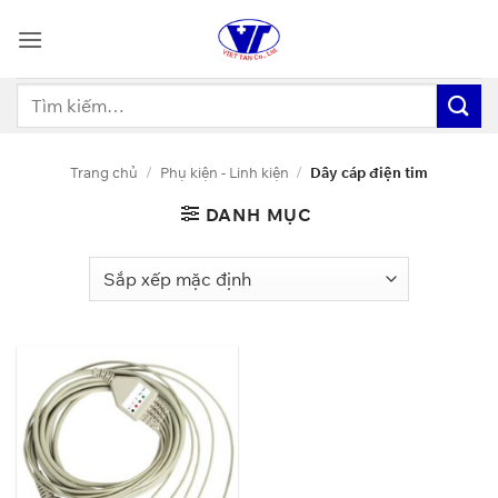
Bỏ
qua
nội
dung
Tìm
kiếm:
Trang chủ
/
Phụ kiện - Linh kiện
/
Dây cáp điện tim
DANH MỤC