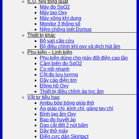
ICU, Nội tổng quát
Máy đo SpO2
Máy tạo Oxy
Máy xông khí dung
Monitor 3 thông số
Nệm chống loét Domus
Thiết bị khác
Bộ vali cấp cứu
Bộ điều chỉnh khí oxy và dịch hút âm
Phụ kiện – Linh kiện
Phụ kiện dùng cho máy đốt điện cao tần
Cảm biến đo SpO2
Co nối nhanh
Cột đo lưu lượng
Dây cáp điện tim
Đồng hồ Oxy
Thiết bị điều chỉnh áp lực âm
Vật tư tiêu hao
Ambu bóp bóng giúp thở
Áo giáp chì, kính chì, găng tay chì
Bình tạo ẩm Oxy
Bao đo huyết áp
Dao cắt đốt 2 nút bấm
Dây thở máy
Điện cực dán Skintact