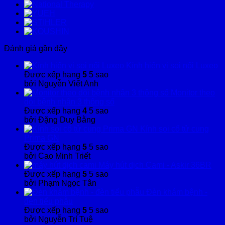
Đánh giá gần đây
Kính hiển vi soi nổi Luxeo
Được xếp hạng
5
5 sao
bởi Nguyễn Viết Anh
Monitor theo
dõi bệnh nhân 3 thông số
Được xếp hạng
4
5 sao
bởi Đặng Duy Bằng
Kính soi cổ tử cung
Prima GN
Được xếp hạng
5
5 sao
bởi Cao Minh Triết
Máy hút dịch Cami - Askir 36BR
Được xếp hạng
5
5 sao
bởi Phạm Ngọc Tân
Đèn khám bệnh -
đèn tiểu phẫu
Được xếp hạng
5
5 sao
bởi Nguyễn Trí Tuệ