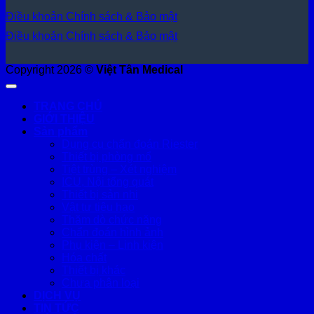
Điều khoản
Chính sách & Bảo mật
Điều khoản
Chính sách & Bảo mật
Copyright 2026 ©
Việt Tân Medical
TRANG CHỦ
GIỚI THIỆU
Sản phẩm
Dụng cụ chẩn đoán Riester
Thiết bị phòng mổ
Tiệt trùng – Xét nghiệm
ICU, Nội tổng quát
Thiết bị sản nhi
Vật tư tiêu hao
Thăm dò chức năng
Chẩn đoán hình ảnh
Phụ kiện – Linh kiện
Hóa chất
Thiết bị khác
Chưa phân loại
DỊCH VỤ
TIN TỨC