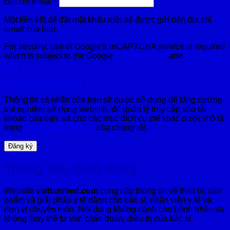
Bắt
Địa chỉ email
*
buộc
Một liên kết để đặt mật khẩu mới sẽ được gửi đến địa chỉ
email của bạn.
For security, use of Google's reCAPTCHA service is required
which is subject to the Google
Privacy Policy
and
Terms of
Use
.
I agree to these terms
.
Thông tin cá nhân của bạn sẽ được sử dụng để tăng cường
trải nghiệm sử dụng website, để quản lý truy cập vào tài
khoản của bạn, và cho các mục đích cụ thể khác được mô tả
trong
chính sách riêng tư
của chúng tôi.
Đăng ký
Thông báo quan trọng
Website
viettanmed.com
cung cấp thông tin về thiết bị, sản
phẩm và giải pháp y tế dành cho bác sĩ, nhân viên y tế và
đơn vị chuyên môn. Nội dung không dành cho bệnh nhân và
không thay thế tư vấn chẩn đoán, điều trị của bác sĩ.