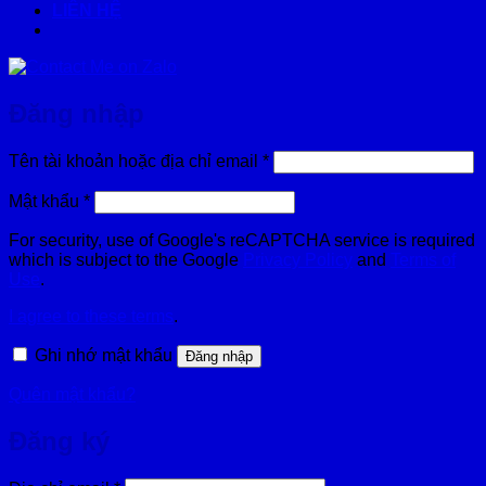
LIÊN HỆ
Đăng nhập
Bắt
Tên tài khoản hoặc địa chỉ email
*
buộc
Bắt
Mật khẩu
*
buộc
For security, use of Google's reCAPTCHA service is required
which is subject to the Google
Privacy Policy
and
Terms of
Use
.
I agree to these terms
.
Ghi nhớ mật khẩu
Đăng nhập
Quên mật khẩu?
Đăng ký