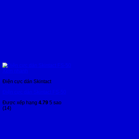
Xem nhanh
Điện cực dán Skintact
Điện cực dán Skintact FS-50
Được xếp hạng
4.79
5 sao
(14)