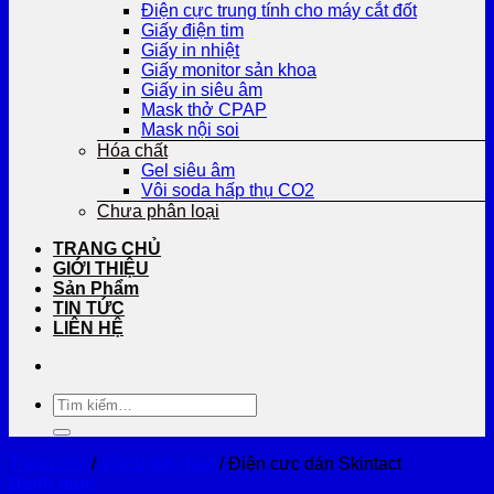
Điện cực trung tính cho máy cắt đốt
Giấy điện tim
Giấy in nhiệt
Giấy monitor sản khoa
Giấy in siêu âm
Mask thở CPAP
Mask nội soi
Hóa chất
Gel siêu âm
Vôi soda hấp thụ CO2
Chưa phân loại
TRANG CHỦ
GIỚI THIỆU
Sản Phẩm
TIN TỨC
LIÊN HỆ
Tìm
kiếm:
Trang chủ
/
Vật tư tiêu hao
/
Điện cực dán Skintact
Danh mục