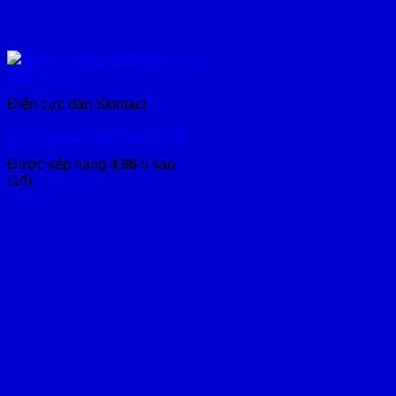
Xem nhanh
Điện cực dán Skintact
Điện cực dán Skintact F-TB1
Được xếp hạng
4.86
5 sao
(14)