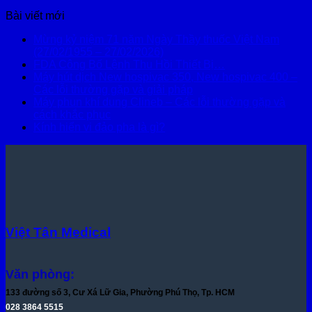
Bài viết mới
Mừng kỷ niệm 71 năm Ngày Thầy thuốc Việt Nam
(27/02/1955 – 27/02/2026)
FDA Công Bố Lệnh Thu Hồi Thiết Bị…
Máy hút dịch New hospivac 350, New hospivac 400 –
Các lỗi thường gặp và giải pháp
Máy phun khí dung Clineb – Các lỗi thường gặp và
cách khắc phục
Kính hiển vi đảo pha là gì?
Việt Tân Medical
Văn phòng:
133 đường số 3, Cư Xá Lữ Gia, Phường Phú Thọ, Tp. HCM
028 3864 5515