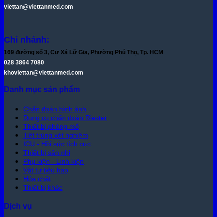
viettan@viettanmed.com
Chi nhánh:
169 đường số 3, Cư Xá Lữ Gia, Phường Phú Thọ, Tp. HCM
028 3864 7080
khoviettan@viettanmed.com
Danh mục sản phẩm
Chẩn đoán hình ảnh
Dụng cụ chẩn đoán Riester
Thiết bị phòng mổ
Tiệt trùng xét nghiệm
ICU - Hồi sức tích cực
Thiết bị sản nhi
Phụ kiện - Linh kiện
Vật tư tiêu hao
Hóa chất
Thiết bị khác
Dịch vụ