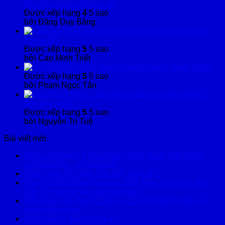
dõi bệnh nhân 3 thông số
Được xếp hạng
4
5 sao
bởi Đặng Duy Bằng
Kính soi cổ tử cung
Prima GN
Được xếp hạng
5
5 sao
bởi Cao Minh Triết
Máy hút dịch Cami - Askir 36BR
Được xếp hạng
5
5 sao
bởi Phạm Ngọc Tân
Đèn khám bệnh -
đèn tiểu phẫu
Được xếp hạng
5
5 sao
bởi Nguyễn Trí Tuệ
Bài viết mới
Mừng kỷ niệm 71 năm Ngày Thầy thuốc Việt Nam
(27/02/1955 – 27/02/2026)
FDA Công Bố Lệnh Thu Hồi Thiết Bị…
Máy hút dịch New hospivac 350, New hospivac 400 –
Các lỗi thường gặp và giải pháp
Máy phun khí dung Clineb – Các lỗi thường gặp và
cách khắc phục
Kính hiển vi đảo pha là gì?