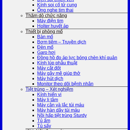
Kính soi cổ tử cung
Ống nghe tim thai
Thăm dò chức năng
Máy điện tim
Holter huyết áp
Thiết bị phòng mổ
Bàn mổ
Bơm tiêm – Truyền dịch
Đèn mổ
Garo hơi
Đồng hồ đo áp lực bóng chèn khí quản
Kính lúp phẫu thuật
Máy cắt đốt
Máy gây mê giúp thở
Máy hút dịch
Monitor theo dõi bệnh nhân
Tiệt trùng – Xét nghiệm
Kính hiển vi
Máy li tâm
Máy cân và lắc túi máu
Máy hàn dây túi máu
Nồi hấp tiệt trùng Sturdy
Tủ ấm
Tủ sấy