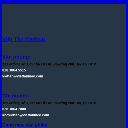
Việt Tân Medical
Văn phòng:
133 đường số 3, Cư Xá Lữ Gia, Phường Phú Thọ, Tp. HCM
028 3864 5515
viettan@viettanmed.com
Chi nhánh:
169 đường số 3, Cư Xá Lữ Gia, Phường Phú Thọ, Tp. HCM
028 3864 7080
khoviettan@viettanmed.com
Danh mục sản phẩm