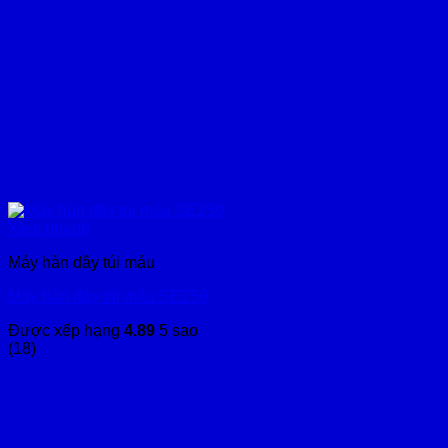
Xem nhanh
Máy hàn dây túi máu
Máy hàn dây túi máu SE250
Được xếp hạng
4.89
5 sao
(18)