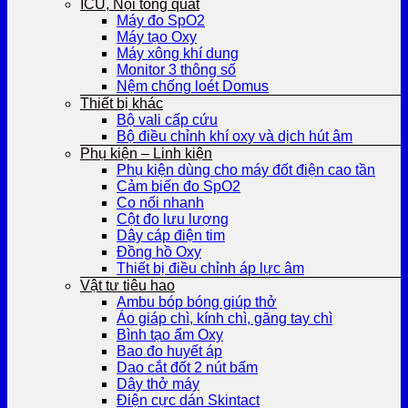
ICU, Nội tổng quát
Máy đo SpO2
Máy tạo Oxy
Máy xông khí dung
Monitor 3 thông số
Nệm chống loét Domus
Thiết bị khác
Bộ vali cấp cứu
Bộ điều chỉnh khí oxy và dịch hút âm
Phụ kiện – Linh kiện
Phụ kiện dùng cho máy đốt điện cao tần
Cảm biến đo SpO2
Co nối nhanh
Cột đo lưu lượng
Dây cáp điện tim
Đồng hồ Oxy
Thiết bị điều chỉnh áp lực âm
Vật tư tiêu hao
Ambu bóp bóng giúp thở
Áo giáp chì, kính chì, găng tay chì
Bình tạo ẩm Oxy
Bao đo huyết áp
Dao cắt đốt 2 nút bấm
Dây thở máy
Điện cực dán Skintact