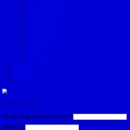
Dụng cụ chẩn đoán Riester
Thiết bị phòng mổ
Tiệt trùng – Xét nghiệm
ICU, Nội tổng quát
Thiết bị sản nhi
Vật tư tiêu hao
Thăm dò chức năng
Chẩn đoán hình ảnh
Phụ kiện – Linh kiện
Hóa chất
Thiết bị khác
Chưa phân loại
DỊCH VỤ
TIN TỨC
LIÊN HỆ
Đăng nhập
Bắt
Tên tài khoản hoặc địa chỉ email
*
buộc
Bắt
Mật khẩu
*