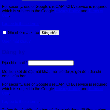
buộc
For security, use of Google's reCAPTCHA service is required
which is subject to the Google
Privacy Policy
and
Terms of
Use
.
I agree to these terms
.
Ghi nhớ mật khẩu
Đăng nhập
Quên mật khẩu?
Đăng ký
Bắt
Địa chỉ email
*
buộc
Một liên kết để đặt mật khẩu mới sẽ được gửi đến địa chỉ
email của bạn.
For security, use of Google's reCAPTCHA service is required
which is subject to the Google
Privacy Policy
and
Terms of
Use
.
I agree to these terms
.
Thông tin cá nhân của bạn sẽ được sử dụng để tăng cường