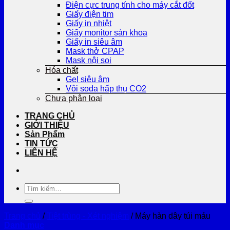
Điện cực trung tính cho máy cắt đốt
Giấy điện tim
Giấy in nhiệt
Giấy monitor sản khoa
Giấy in siêu âm
Mask thở CPAP
Mask nội soi
Hóa chất
Gel siêu âm
Vôi soda hấp thụ CO2
Chưa phân loại
TRANG CHỦ
GIỚI THIỆU
Sản Phẩm
TIN TỨC
LIÊN HỆ
Tìm
kiếm:
Trang chủ
/
Tiệt trùng - Xét nghiệm
/
Máy hàn dây túi máu
Danh mục