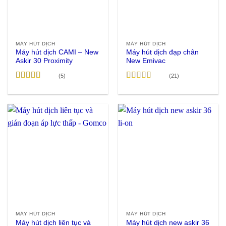
MÁY HÚT DỊCH
MÁY HÚT DỊCH
Máy hút dịch CAMI – New
Máy hút dịch đạp chân
Askir 30 Proximity
New Emivac
(5)
(21)
Được xếp
Được xếp
hạng
4.4
5
hạng
4.9
5
sao
sao
MÁY HÚT DỊCH
MÁY HÚT DỊCH
Máy hút dịch liên tục và
Máy hút dịch new askir 36