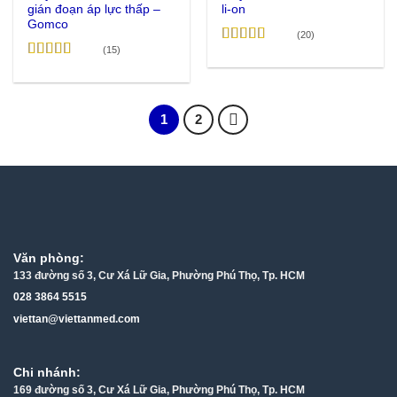
gián đoạn áp lực thấp –
li-on
Gomco
(20)
(15)
Được xếp
hạng
4.7
5
Được xếp
sao
hạng
4.87
5
sao
1
2
Văn phòng:
133 đường số 3, Cư Xá Lữ Gia, Phường Phú Thọ, Tp. HCM
028 3864 5515
viettan@viettanmed.com
Chi nhánh:
169 đường số 3, Cư Xá Lữ Gia, Phường Phú Thọ, Tp. HCM