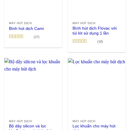
MÁY HÚT DỊCH
MÁY HÚT DỊCH
Bình hút dịch Flovac với
Bình hút dịch Cami
túi lót sử dụng 1 lần
(27)
(18)
Được xếp
hạng
4.78
5
Được xếp
sao
hạng
4.89
5
sao
MÁY HÚT DỊCH
MÁY HÚT DỊCH
Bộ dây silicon và lọc
Lọc khuẩn cho máy hút