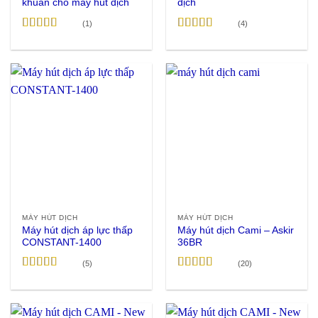
khuẩn cho máy hút dịch
dịch
(1)
(4)
Được xếp
Được xếp
hạng
4
5
hạng
4.75
5
sao
sao
MÁY HÚT DỊCH
MÁY HÚT DỊCH
Máy hút dịch áp lực thấp
Máy hút dịch Cami – Askir
CONSTANT-1400
36BR
(5)
(20)
Được xếp
Được xếp
hạng
5
5 sao
hạng
4.95
5
sao