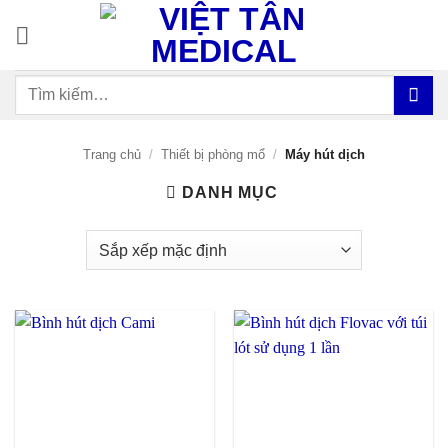
Bỏ
qua
nội
Tìm
dung
kiếm:
Trang chủ
/
Thiết bị phòng mổ
/
Máy hút dịch
DANH MỤC