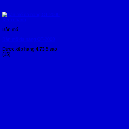
Xem nhanh
Bàn mổ
Bàn mổ đa năng OT-2000
Được xếp hạng
4.73
5 sao
(15)