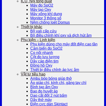
ICU, Nội tổng quát
Máy đo SpO2
Máy tạo Oxy
Máy xông khí dung
Monitor 3 thông số
Nệm chống loét Domus
Thiết bị khác
Bộ vali cấp cứu
Bộ điều chỉnh khí oxy và dịch hút âm
Phụ kiện – Linh kiện
Phụ kiện dùng cho máy đốt điện cao tần
Cảm biến đo SpO2
Co nối nhanh
Cột đo lưu lượng
Dây cáp điện tim
Đồng hồ Oxy
Thiết bị điều chỉnh áp lực âm
Vật tư tiêu hao
Ambu bóp bóng giúp thở
Áo giáp chì, kính chì, găng tay chì
Bình tạo ẩm Oxy
Bao đo huyết áp
Dao cắt đốt 2 nút bấm
Dây thở máy
Điện cực dán Skintact