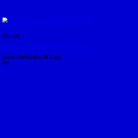
Xem nhanh
Bàn mổ
Bàn mổ đa năng điện thủy lực OT-2100
Được xếp hạng
4.78
5 sao
(9)