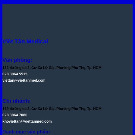
Việt Tân Medical
Văn phòng:
133 đường số 3, Cư Xá Lữ Gia, Phường Phú Thọ, Tp. HCM
028 3864 5515
viettan@viettanmed.com
Chi nhánh:
169 đường số 3, Cư Xá Lữ Gia, Phường Phú Thọ, Tp. HCM
028 3864 7080
khoviettan@viettanmed.com
Danh mục sản phẩm