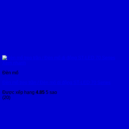
Xem nhanh
Đèn mổ
Đèn mổ treo trần / Đèn mổ di động ST-LED 70 Series
Được xếp hạng
4.85
5 sao
(20)