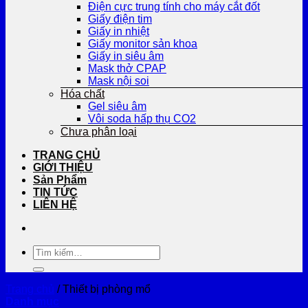
Điện cực trung tính cho máy cắt đốt
Giấy điện tim
Giấy in nhiệt
Giấy monitor sản khoa
Giấy in siêu âm
Mask thở CPAP
Mask nội soi
Hóa chất
Gel siêu âm
Vôi soda hấp thụ CO2
Chưa phân loại
TRANG CHỦ
GIỚI THIỆU
Sản Phẩm
TIN TỨC
LIÊN HỆ
Tìm
kiếm:
Trang chủ
/
Thiết bị phòng mổ
Danh mục