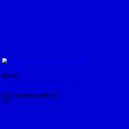
Xem nhanh
Bàn mổ
Bàn mổ đa năng điện thủy lực OT-2200
Được xếp hạng
4.78
5 sao
(18)