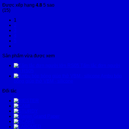
Được xếp hạng
4.8
5 sao
(15)
1
2
3
4
5
Sản phẩm vừa được xem
Tấm lắc đơn người
lớn RS05
Ambu bóp
bóng giúp thở VBM - silicone
Đối tác