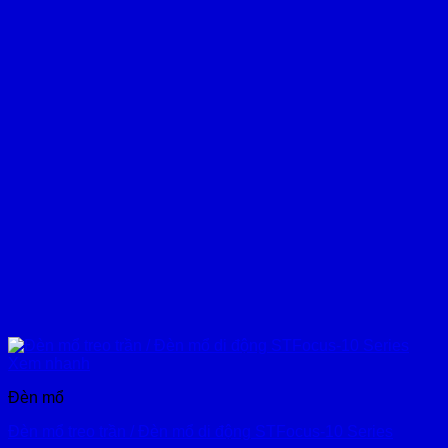
Xem nhanh
Đèn mổ
Đèn mổ treo trần / Đèn mổ di động STFocus-10 Series