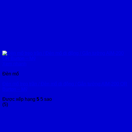
Xem nhanh
Đèn mổ
Đèn mổ treo trần / Đèn mổ di động / Gắn tường AIM-200 OR
Burton – Mỹ
Được xếp hạng
5
5 sao
(5)