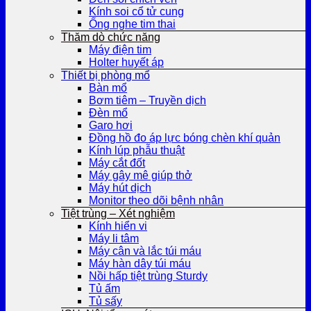
Kính soi cổ tử cung
Ống nghe tim thai
Thăm dò chức năng
Máy điện tim
Holter huyết áp
Thiết bị phòng mổ
Bàn mổ
Bơm tiêm – Truyền dịch
Đèn mổ
Garo hơi
Đồng hồ đo áp lực bóng chèn khí quản
Kính lúp phẫu thuật
Máy cắt đốt
Máy gây mê giúp thở
Máy hút dịch
Monitor theo dõi bệnh nhân
Tiệt trùng – Xét nghiệm
Kính hiển vi
Máy li tâm
Máy cân và lắc túi máu
Máy hàn dây túi máu
Nồi hấp tiệt trùng Sturdy
Tủ ấm
Tủ sấy