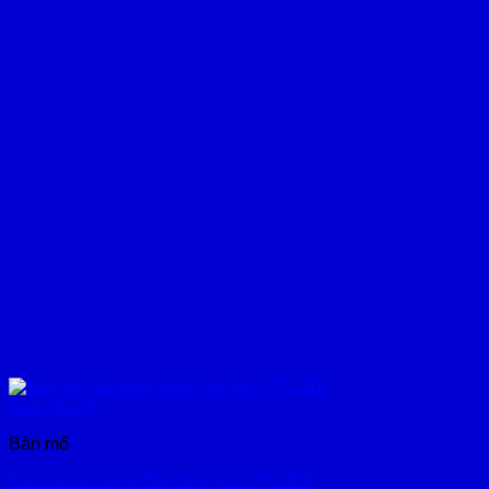
Xem nhanh
Bàn mổ
Bàn mổ đa năng điện thủy lực OT-2300