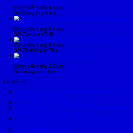
dõi bệnh nhân 3 thông số
Được xếp hạng
4
5 sao
bởi Đặng Duy Bằng
Kính soi cổ tử cung
Prima GN
Được xếp hạng
5
5 sao
bởi Cao Minh Triết
Máy hút dịch Cami - Askir 36BR
Được xếp hạng
5
5 sao
bởi Phạm Ngọc Tân
Đèn khám bệnh -
đèn tiểu phẫu
Được xếp hạng
5
5 sao
bởi Nguyễn Trí Tuệ
Bài viết mới
Mừng kỷ niệm 71 năm Ngày Thầy thuốc Việt Nam
(27/02/1955 – 27/02/2026)
FDA Công Bố Lệnh Thu Hồi Thiết Bị…
Máy hút dịch New hospivac 350, New hospivac 400 –
Các lỗi thường gặp và giải pháp
Máy phun khí dung Clineb – Các lỗi thường gặp và
cách khắc phục
Kính hiển vi đảo pha là gì?