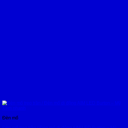
Xem nhanh
Đèn mổ
Đèn mổ treo trần / Đèn mổ di động AIM LED Burton – Mỹ