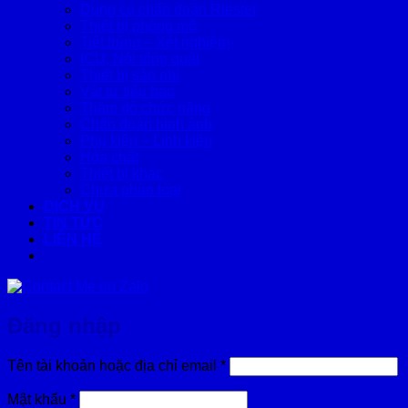
Dụng cụ chẩn đoán Riester
Thiết bị phòng mổ
Tiệt trùng – Xét nghiệm
ICU, Nội tổng quát
Thiết bị sản nhi
Vật tư tiêu hao
Thăm dò chức năng
Chẩn đoán hình ảnh
Phụ kiện – Linh kiện
Hóa chất
Thiết bị khác
Chưa phân loại
DỊCH VỤ
TIN TỨC
LIÊN HỆ
Đăng nhập
Bắt
Tên tài khoản hoặc địa chỉ email
*
buộc
Bắt
Mật khẩu
*