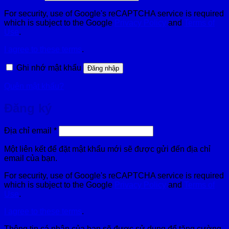
buộc
For security, use of Google's reCAPTCHA service is required
which is subject to the Google
Privacy Policy
and
Terms of
Use
.
I agree to these terms
.
Ghi nhớ mật khẩu
Đăng nhập
Quên mật khẩu?
Đăng ký
Bắt
Địa chỉ email
*
buộc
Một liên kết để đặt mật khẩu mới sẽ được gửi đến địa chỉ
email của bạn.
For security, use of Google's reCAPTCHA service is required
which is subject to the Google
Privacy Policy
and
Terms of
Use
.
I agree to these terms
.
Thông tin cá nhân của bạn sẽ được sử dụng để tăng cường