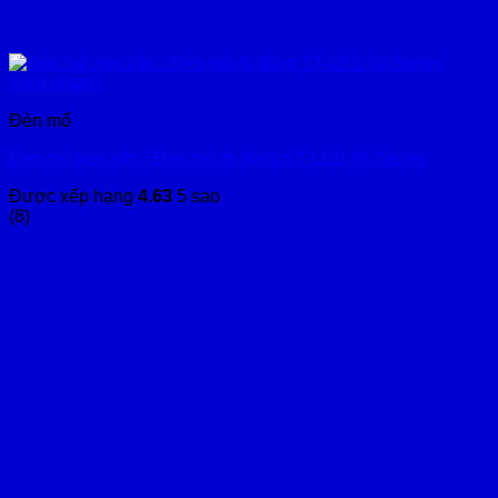
Xem nhanh
Đèn mổ
Đèn mổ treo trần / Đèn mổ di động ST-LED 60 Series
Được xếp hạng
4.63
5 sao
(8)