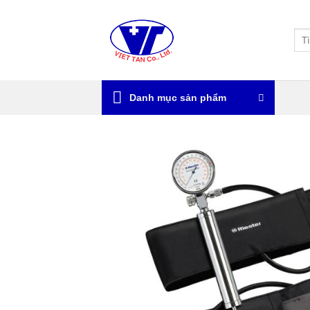
Bỏ
qua
Tìm
nội
kiế
dung
Danh mục sản phẩm