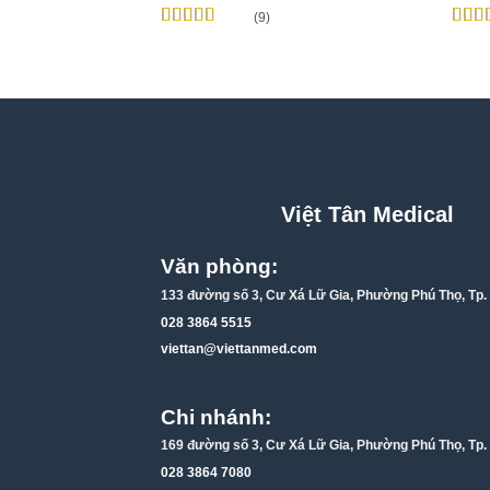
(9)
Được xếp
Được
hạng
4.89
5
hạn
sao
sao
Việt Tân Medical
Văn phòng:
133 đường số 3, Cư Xá Lữ Gia, Phường Phú Thọ, Tp
028 3864 5515
viettan@viettanmed.com
Chi nhánh:
169 đường số 3, Cư Xá Lữ Gia, Phường Phú Thọ, Tp
028 3864 7080