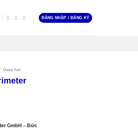
ĐĂNG NHẬP / ĐĂNG KÝ
/
Garo hơi
imeter
ster GmbH – Đức