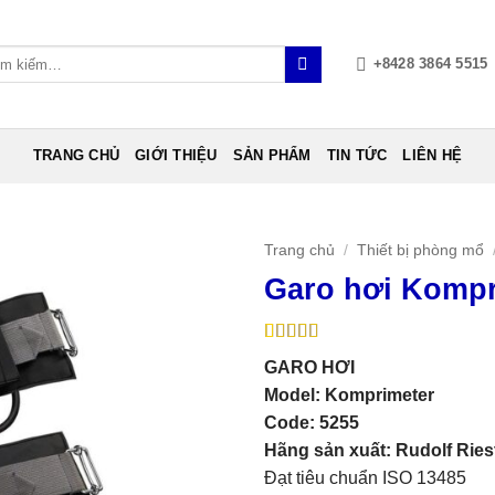
+8428 3864 5515
m:
TRANG CHỦ
GIỚI THIỆU
SẢN PHẨM
TIN TỨC
LIÊN HỆ
Trang chủ
/
Thiết bị phòng mổ
Garo hơi Kompr
5
1
trên 5 dựa
GARO HƠI
trên
đánh
giá
Model:
Komprimeter
Code: 5255
Hãng sản xuất:
Rudolf Rie
Đạt tiêu chuẩn ISO 13485