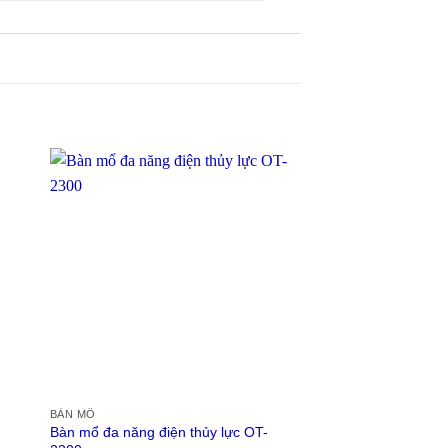
BÀN MỔ
MÁY HÚT DỊCH
Bàn mổ đa năng điện thủy lực OT-
Máy hút dịch áp lự