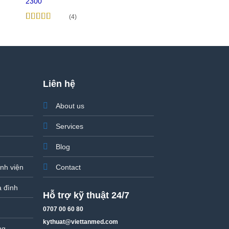
2300
1400
(4)
(5)
Được xếp
Được xếp
hạng
5
5 sao
hạng
5
5 sao
Liên hệ
About us
Services
Blog
ệnh viện
Contact
a đình
Hỗ trợ kỹ thuật 24/7
0707 00 60 80
kythuat@viettanmed.com
ng