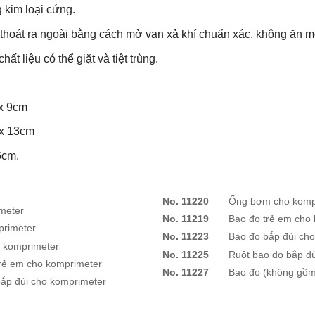
 kim loại cứng.
 thoát ra ngoài bằng cách mở van xả khí chuẩn xác, không ăn mò
t liệu có thể giặt và tiệt trùng.
 x 9cm
 x 13cm
6cm.
No. 11220
Ống bơm cho kompr
meter
No. 11219
Bao đo trẻ em cho k
rimeter
No. 11223
Bao đo bắp đùi cho 
komprimeter
No. 11225
Ruột bao đo bắp đùi
ẻ em cho komprimeter
No. 11227
Bao đo (không gồm ru
p đùi cho komprimeter