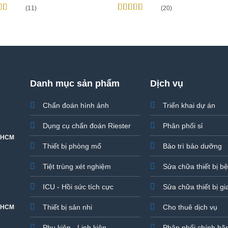
(11)
(20)
 xếp
Được xếp
g
4.82
5
hạng
4.95
5
sao
Danh mục sản phẩm
Dịch vụ
Chẩn đoán hình ảnh
Triển khai dự án
Dụng cụ chẩn đoán Riester
Phân phối sỉ
. HCM
Thiết bị phòng mổ
Bảo trì bảo dưỡng
Tiệt trùng xét nghiệm
Sửa chữa thiết bị b
ICU - Hồi sức tích cực
Sửa chữa thiết bị gi
Thiết bị sản nhi
Cho thuê dịch vụ
. HCM
Phụ kiện - Linh kiện
Phân phối chính hã