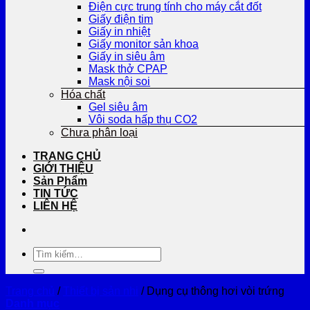
Điện cực trung tính cho máy cắt đốt
Giấy điện tim
Giấy in nhiệt
Giấy monitor sản khoa
Giấy in siêu âm
Mask thở CPAP
Mask nội soi
Hóa chất
Gel siêu âm
Vôi soda hấp thụ CO2
Chưa phân loại
TRANG CHỦ
GIỚI THIỆU
Sản Phẩm
TIN TỨC
LIÊN HỆ
Tìm
kiếm:
Trang chủ
/
Thiết bị sản nhi
/
Dụng cụ thông hơi vòi trứng
Danh mục