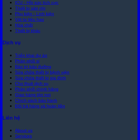
ICU - Hồi sức tích cực
Thiết bị sản nhi
Phụ kiện - Linh kiện
Vật tư tiêu hao
Hóa chất
Thiết bị khác
Dịch vụ
Triển khai dự án
Phân phối sỉ
Bảo trì bảo dưỡng
Sửa chữa thiết bị bệnh viện
Sửa chữa thiết bị gia đình
Cho thuê dịch vụ
Phân phối chính hãng
Giao hàng tận nơi
Chích sách bảo hành
Đổi trả hàng và hoàn tiền
Liên hệ
About us
Services