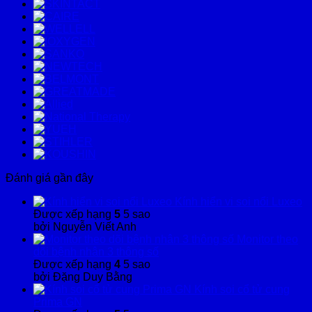
Đánh giá gần đây
Kính hiển vi soi nổi Luxeo
Được xếp hạng
5
5 sao
bởi Nguyễn Viết Anh
Monitor theo
dõi bệnh nhân 3 thông số
Được xếp hạng
4
5 sao
bởi Đặng Duy Bằng
Kính soi cổ tử cung
Prima GN