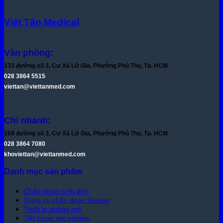
Việt Tân Medical
Văn phòng:
133 đường số 3, Cư Xá Lữ Gia, Phường Phú Thọ, Tp. HCM
028 3864 5515
viettan@viettanmed.com
Chi nhánh:
169 đường số 3, Cư Xá Lữ Gia, Phường Phú Thọ, Tp. HCM
028 3864 7080
khoviettan@viettanmed.com
Danh mục sản phẩm
Chẩn đoán hình ảnh
Dụng cụ chẩn đoán Riester
Thiết bị phòng mổ
Tiệt trùng xét nghiệm