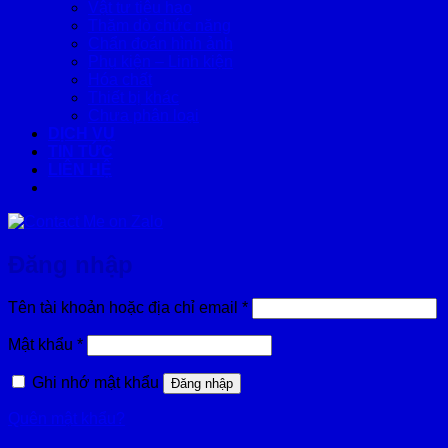
Vật tư tiêu hao
Thăm dò chức năng
Chẩn đoán hình ảnh
Phụ kiện – Linh kiện
Hóa chất
Thiết bị khác
Chưa phân loại
DỊCH VỤ
TIN TỨC
LIÊN HỆ
Đăng nhập
Bắt
Tên tài khoản hoặc địa chỉ email
*
buộc
Bắt
Mật khẩu
*
buộc
Ghi nhớ mật khẩu
Đăng nhập
Quên mật khẩu?