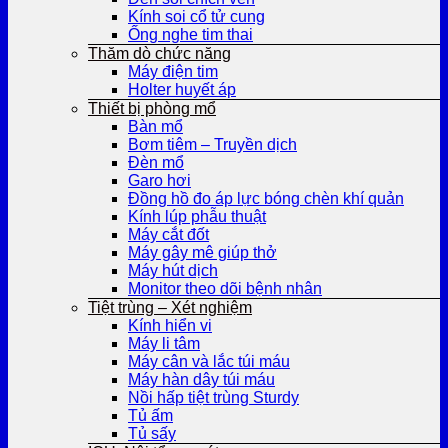
Kính soi cổ tử cung
Ống nghe tim thai
Thăm dò chức năng
Máy điện tim
Holter huyết áp
Thiết bị phòng mổ
Bàn mổ
Bơm tiêm – Truyền dịch
Đèn mổ
Garo hơi
Đồng hồ đo áp lực bóng chèn khí quản
Kính lúp phẫu thuật
Máy cắt đốt
Máy gây mê giúp thở
Máy hút dịch
Monitor theo dõi bệnh nhân
Tiệt trùng – Xét nghiệm
Kính hiển vi
Máy li tâm
Máy cân và lắc túi máu
Máy hàn dây túi máu
Nồi hấp tiệt trùng Sturdy
Tủ ấm
Tủ sấy