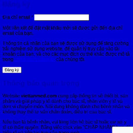
Đăng ký
Bắt
Địa chỉ email
*
buộc
Một liên kết để đặt mật khẩu mới sẽ được gửi đến địa chỉ
email của bạn.
Thông tin cá nhân của bạn sẽ được sử dụng để tăng cường
trải nghiệm sử dụng website, để quản lý truy cập vào tài
khoản của bạn, và cho các mục đích cụ thể khác được mô tả
trong
chính sách riêng tư
của chúng tôi.
Đăng ký
Thông báo quan trọng
Website
viettanmed.com
cung cấp thông tin về thiết bị, sản
phẩm và giải pháp y tế dành cho bác sĩ, nhân viên y tế và
đơn vị chuyên môn. Nội dung không dành cho bệnh nhân và
không thay thế tư vấn chẩn đoán, điều trị của bác sĩ.
Nếu bạn là bệnh nhân, vui lòng liên hệ bác sĩ hoặc cơ sở y
tế có thẩm quyền. Bằng việc click vào "CHẤP NHẬN" bạn đã
hiểu rõ và tiếp tục truy cập trang web.