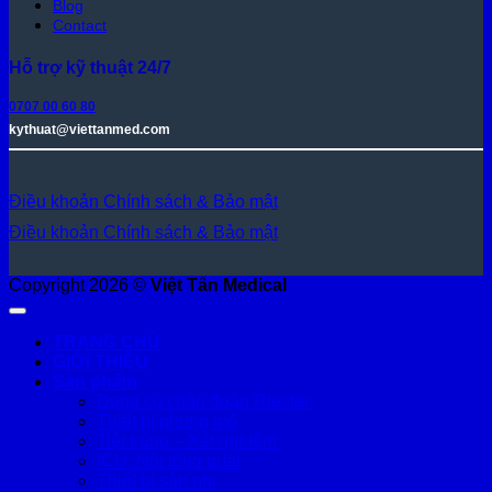
Blog
Contact
Hỗ trợ kỹ thuật 24/7
0707 00 60 80
kythuat@viettanmed.com
Điều khoản
Chính sách & Bảo mật
Điều khoản
Chính sách & Bảo mật
Copyright 2026 ©
Việt Tân Medical
TRANG CHỦ
GIỚI THIỆU
Sản phẩm
Dụng cụ chẩn đoán Riester
Thiết bị phòng mổ
Tiệt trùng – Xét nghiệm
ICU, Nội tổng quát
Thiết bị sản nhi