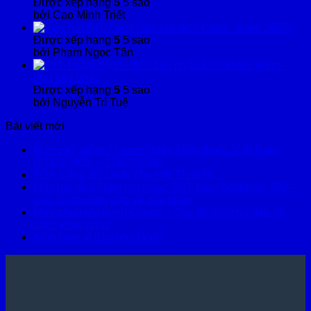
Được xếp hạng
5
5 sao
bởi Cao Minh Triết
Máy hút dịch Cami - Askir 36BR
Được xếp hạng
5
5 sao
bởi Phạm Ngọc Tân
Đèn khám bệnh -
đèn tiểu phẫu
Được xếp hạng
5
5 sao
bởi Nguyễn Trí Tuệ
Bài viết mới
Mừng kỷ niệm 71 năm Ngày Thầy thuốc Việt Nam
(27/02/1955 – 27/02/2026)
FDA Công Bố Lệnh Thu Hồi Thiết Bị…
Máy hút dịch New hospivac 350, New hospivac 400 –
Các lỗi thường gặp và giải pháp
Máy phun khí dung Clineb – Các lỗi thường gặp và
cách khắc phục
Kính hiển vi đảo pha là gì?