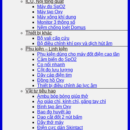
ICU, Nội tổng quát
Máy đo SpO2
Máy tạo Oxy
Máy xông khí dung
Monitor 3 thông số
Nệm chống loét Domus
Thiết bị khác
Bộ vali cấp cứu
Bộ điều chỉnh khí oxy và dịch hút âm
Phụ kiện – Linh kiện
Phụ kiện dùng cho máy đốt điện cao tần
Cảm biến đo SpO2
Co nối nhanh
Cột đo lưu lượng
Dây cáp điện tim
Đồng hồ Oxy
Thiết bị điều chỉnh áp lực âm
Vật tư tiêu hao
Ambu bóp bóng giúp thở
Áo giáp chì, kính chì, găng tay chì
Bình tạo ẩm Oxy
Bao đo huyết áp
Dao cắt đốt 2 nút bấm
Dây thở máy
Điện cực dán Skintact