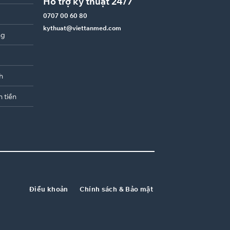
Hỗ trợ kỹ thuật 24/7
0707 00 60 80
kythuat@viettanmed.com
ng
h
n tiền
Điều khoản
Chính sách & Bảo mật