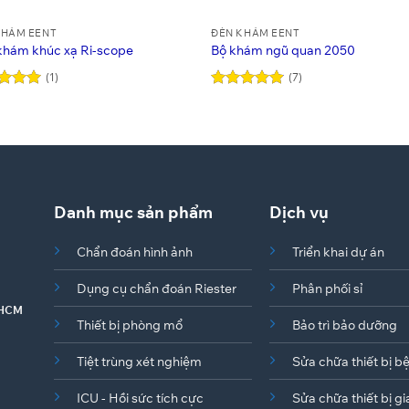
KHÁM EENT
ĐÈN KHÁM EENT
khám khúc xạ Ri-scope
Bộ khám ngũ quan 2050
(1)
(7)
 xếp
Được xếp
g
5
5
hạng
4.86
5 sao
Danh mục sản phẩm
Dịch vụ
Chẩn đoán hình ảnh
Triển khai dự án
Dụng cụ chẩn đoán Riester
Phân phối sỉ
. HCM
Thiết bị phòng mổ
Bảo trì bảo dưỡng
Tiệt trùng xét nghiệm
Sửa chữa thiết bị b
ICU - Hồi sức tích cực
Sửa chữa thiết bị gi