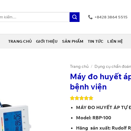
+8428 3864 5515
m:
TRANG CHỦ
GIỚI THIỆU
SẢN PHẨM
TIN TỨC
LIÊN HỆ
Trang chủ
/
Dụng cụ chẩn đoán
Máy đo huyết á
bệnh viện
4.93
14
trên 5
MÁY ĐO HUYẾT ÁP TỰ 
dựa trên
đánh giá
Model:
RBP-100
Hãng sản xuất:
Rudolf 