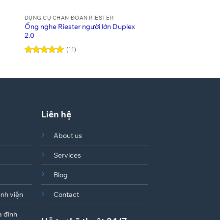
DỤNG CỤ CHẨN ĐOÁN RIESTER
ĐÈN KHÁM EENT
Ống nghe Riester người lớn Duplex
Đèn soi tai Ri-mini
2.0
(11)
(11)
Được xếp
hạng
4.91
Được xếp
5 sao
hạng
5
5
sao
Liên hệ
About us
Services
Blog
ệnh viện
Contact
a đình