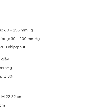
hu: 60 – 255 mmHg
rương: 30 – 200 mmHg
 200 nhịp/phút
 giây
 3 mmHg
g: ± 5%
e M 22-32 cm
 cm