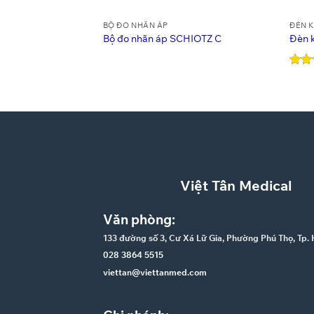
BỘ ĐO NHÃN ÁP
ĐÈN 
Bộ đo nhãn áp SCHIOTZ C
Đèn 
Được
hạn
sao
Việt Tân Medical
Văn phòng:
133 đường số 3, Cư Xá Lữ Gia, Phường Phú Thọ, Tp
028 3864 5515
viettan@viettanmed.com