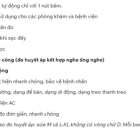
 tự động chỉ với 1 nút bấm.
sử dụng cho các phòng khám và bệnh viện
lần đo
 khi sạc đầy
đọc
ủ công (đo huyết áp kết hợp nghe ống nghe)
động
át hiện nhanh chóng, bảo vệ bệnh nhân
 tường, dạng để bàn, dạng di động, dạng treo thanh treo
điện AC
 đo đơn giản, nhanh chóng
o đo huyết áp: size M và L-XL không có vòng chữ D
. Mỗi ba