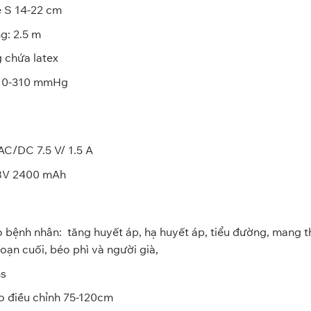
e S 14-22 cm
g: 2.5 m
g chứa latex
: 0-310 mmHg
C/DC 7.5 V/ 1.5 A
.8V 2400 mAh
bệnh nhân: tăng huyết áp, hạ huyết áp, tiểu đường, mang tha
oạn cuối, béo phì và người già,
ms
o điều chỉnh 75-120cm