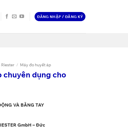
ĐĂNG NHẬP / ĐĂNG KÝ
 Riester
/
Máy đo huyết áp
p chuyên dụng cho
ĐỘNG VÀ BẰNG TAY
RIESTER GmbH – Đức