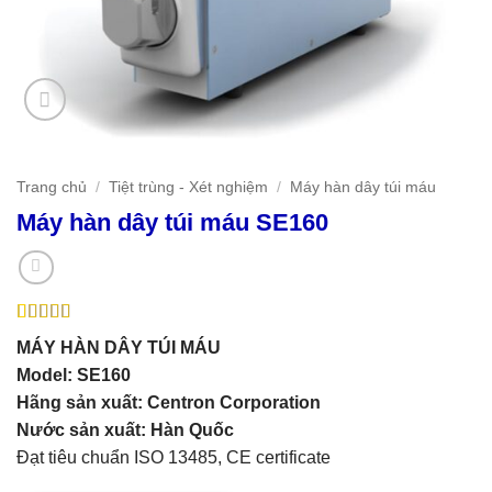
Trang chủ
/
Tiệt trùng - Xét nghiệm
/
Máy hàn dây túi máu
Máy hàn dây túi máu SE160
4.75
4
trên 5
MÁY HÀN DÂY TÚI MÁU
dựa trên
đánh giá
Model:
SE160
Hãng sản xu
ất: Centron Corporation
Nước sản xuất: Hàn Quốc
Đạt tiêu chuẩn ISO 13485, CE certificate