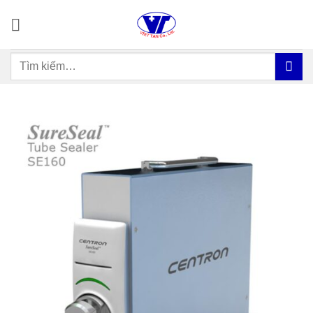
Bỏ
qua
nội
Tìm
dung
kiếm: