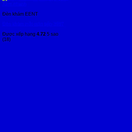
Xem nhanh
Đèn khám EENT
Đèn khám mắt gián tiếp-3997
Được xếp hạng
4.72
5 sao
(18)