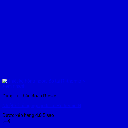
Xem nhanh
Dụng cụ chẩn đoán Riester
Nhiệt kế hồng ngoại đo tai Ri-thermo N
Được xếp hạng
4.8
5 sao
(15)