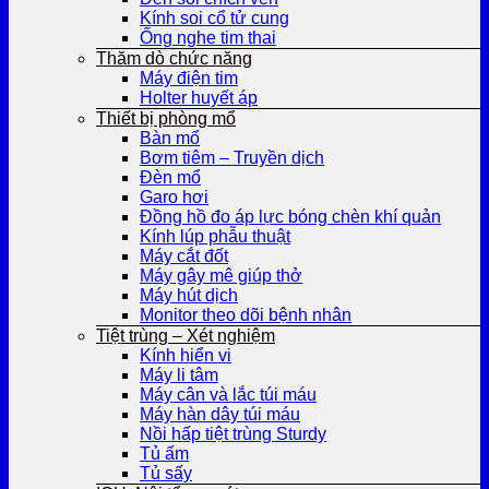
Kính soi cổ tử cung
Ống nghe tim thai
Thăm dò chức năng
Máy điện tim
Holter huyết áp
Thiết bị phòng mổ
Bàn mổ
Bơm tiêm – Truyền dịch
Đèn mổ
Garo hơi
Đồng hồ đo áp lực bóng chèn khí quản
Kính lúp phẫu thuật
Máy cắt đốt
Máy gây mê giúp thở
Máy hút dịch
Monitor theo dõi bệnh nhân
Tiệt trùng – Xét nghiệm
Kính hiển vi
Máy li tâm
Máy cân và lắc túi máu
Máy hàn dây túi máu
Nồi hấp tiệt trùng Sturdy
Tủ ấm
Tủ sấy