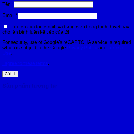
Tên
*
Email
*
Lưu tên của tôi, email, và trang web trong trình duyệt này
cho lần bình luận kế tiếp của tôi.
For security, use of Google's reCAPTCHA service is required
which is subject to the Google
Privacy Policy
and
Terms of
Use
.
I agree to these terms
.
Sản phẩm tương tự