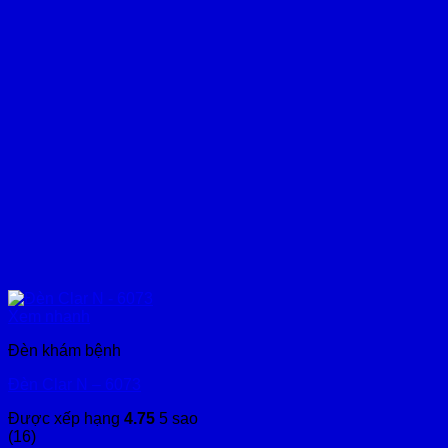
Xem nhanh
Đèn khám bệnh
Đèn Clar N – 6073
Được xếp hạng
4.75
5 sao
(16)