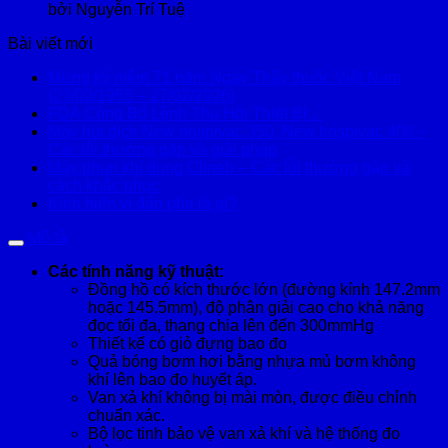
bởi Nguyễn Trí Tuệ
Bài viết mới
Mừng kỷ niệm 71 năm Ngày Thầy thuốc Việt Nam
(27/02/1955 – 27/02/2026)
FDA Công Bố Lệnh Thu Hồi Thiết Bị…
Máy hút dịch New hospivac 350, New hospivac 400 –
Các lỗi thường gặp và giải pháp
Máy phun khí dung Clineb – Các lỗi thường gặp và
cách khắc phục
Kính hiển vi đảo pha là gì?
Mô tả
Các tính năng kỹ thuật:
Đồng hồ có kích thước lớn (đường kính 147.2mm
hoặc 145.5mm), độ phân giải cao cho khả năng
đọc tối đa, thang chia lên đến 300mmHg
Thiết kế có giỏ đựng bao đo
Quả bóng bơm hơi bằng nhựa mủ bơm không
khí lên bao đo huyết áp.
Van xả khí không bị mài mòn, được điều chỉnh
chuẩn xác.
Bộ lọc tinh bảo vệ van xả khí và hệ thống đo