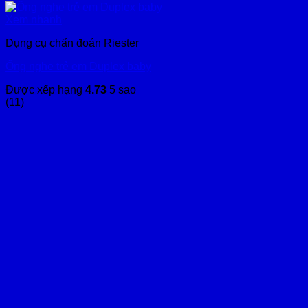
Xem nhanh
Dụng cụ chẩn đoán Riester
Ống nghe trẻ em Duplex baby
Được xếp hạng
4.73
5 sao
(11)