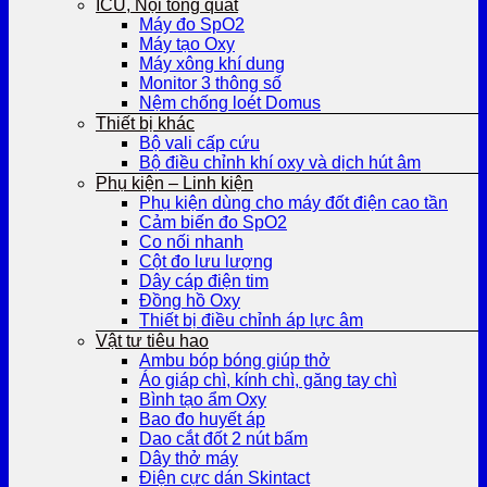
ICU, Nội tổng quát
Máy đo SpO2
Máy tạo Oxy
Máy xông khí dung
Monitor 3 thông số
Nệm chống loét Domus
Thiết bị khác
Bộ vali cấp cứu
Bộ điều chỉnh khí oxy và dịch hút âm
Phụ kiện – Linh kiện
Phụ kiện dùng cho máy đốt điện cao tần
Cảm biến đo SpO2
Co nối nhanh
Cột đo lưu lượng
Dây cáp điện tim
Đồng hồ Oxy
Thiết bị điều chỉnh áp lực âm
Vật tư tiêu hao
Ambu bóp bóng giúp thở
Áo giáp chì, kính chì, găng tay chì
Bình tạo ẩm Oxy
Bao đo huyết áp
Dao cắt đốt 2 nút bấm
Dây thở máy
Điện cực dán Skintact