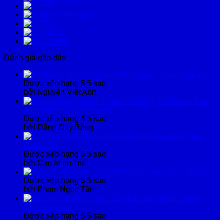
Đánh giá gần đây
Kính hiển vi soi nổi Luxeo
Được xếp hạng
5
5 sao
bởi Nguyễn Viết Anh
Monitor theo
dõi bệnh nhân 3 thông số
Được xếp hạng
4
5 sao
bởi Đặng Duy Bằng
Kính soi cổ tử cung
Prima GN
Được xếp hạng
5
5 sao
bởi Cao Minh Triết
Máy hút dịch Cami - Askir 36BR
Được xếp hạng
5
5 sao
bởi Phạm Ngọc Tân
Đèn khám bệnh -
đèn tiểu phẫu
Được xếp hạng
5
5 sao