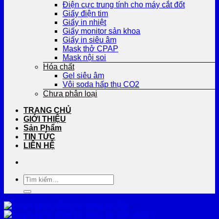
Điện cực trung tính cho máy cắt đốt
Giấy điện tim
Giấy in nhiệt
Giấy monitor sản khoa
Giấy in siêu âm
Mask thở CPAP
Mask nội soi
Hóa chất
Gel siêu âm
Vôi soda hấp thụ CO2
Chưa phân loại
TRANG CHỦ
GIỚI THIỆU
Sản Phẩm
TIN TỨC
LIÊN HỆ
Tìm
kiếm: