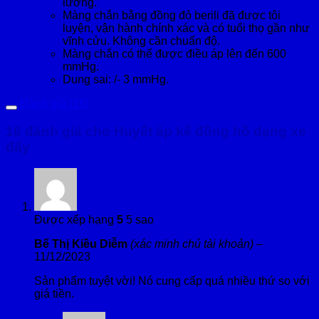
lường.
Màng chắn bằng đồng đỏ berili đã được tôi
luyện, vận hành chính xác và có tuổi thọ gần như
vĩnh cửu. Không cần chuẩn độ.
Màng chắn có thể được điều áp lên đến 600
mmHg.
Dung sai: /- 3 mmHg.
Đánh giá (16)
16 đánh giá cho
Huyết áp kế đồng hồ dạng xe
đẩy
Được xếp hạng
5
5 sao
Bế Thị Kiều Diễm
(xác minh chủ tài khoản)
–
11/12/2023
Sản phẩm tuyệt vời! Nó cung cấp quá nhiều thứ so với
giá tiền.