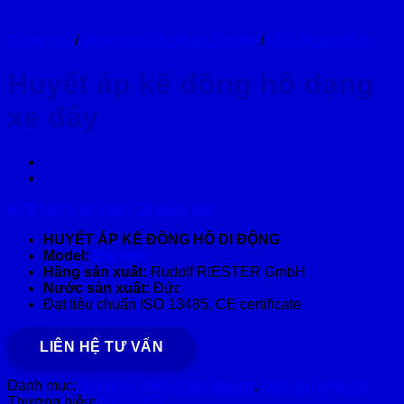
Trang chủ
/
Dụng cụ chẩn đoán Riester
/
Máy đo huyết áp
Huyết áp kế đồng hồ dạng
xe đẩy
4.75
trên 5 dựa trên
16
đánh giá
HUYẾT ÁP KẾ ĐỒNG HỒ DI ĐỘNG
Model:
Big ben
Hãng sản xuất:
Rudolf RIESTER GmbH
Nước sản xuất:
Đức
Đạt tiêu chuẩn ISO 13485, CE certificate
LIÊN HỆ TƯ VẤN
Danh mục:
Dụng cụ chẩn đoán Riester
,
Máy đo huyết áp
Thương hiệu:
RIESTER