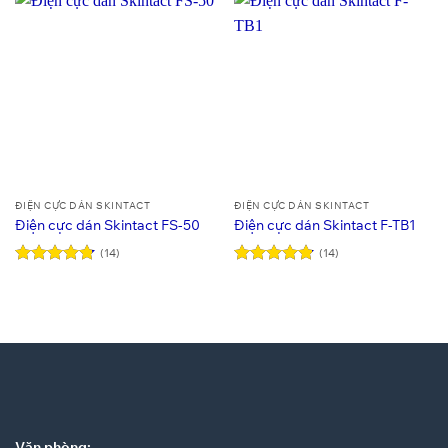
ĐIỆN CỰC DÁN SKINTACT
ĐIỆN CỰC DÁN SKINTACT
Điện cực dán Skintact FS-50
Điện cực dán Skintact F-TB1
(14)
(14)
Được xếp
Được xếp
hạng
4.79
hạng
4.86
5 sao
5 sao
Văn phòng: