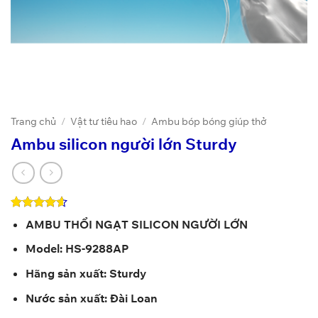
Trang chủ
/
Vật tư tiêu hao
/
Ambu bóp bóng giúp thở
Ambu silicon người lớn Sturdy
4.57
14
trên
AMBU THỔI NGẠT SILICON NGƯỜI LỚN
5 dựa trên
đánh giá
Model: HS-9288AP
Hãng sản xuất: Sturdy
Nước sản xuất: Đài Loan