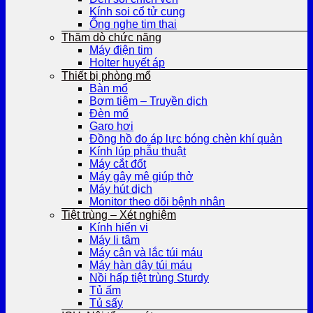
Kính soi cổ tử cung
Ống nghe tim thai
Thăm dò chức năng
Máy điện tim
Holter huyết áp
Thiết bị phòng mổ
Bàn mổ
Bơm tiêm – Truyền dịch
Đèn mổ
Garo hơi
Đồng hồ đo áp lực bóng chèn khí quản
Kính lúp phẫu thuật
Máy cắt đốt
Máy gây mê giúp thở
Máy hút dịch
Monitor theo dõi bệnh nhân
Tiệt trùng – Xét nghiệm
Kính hiển vi
Máy li tâm
Máy cân và lắc túi máu
Máy hàn dây túi máu
Nồi hấp tiệt trùng Sturdy
Tủ ấm
Tủ sấy