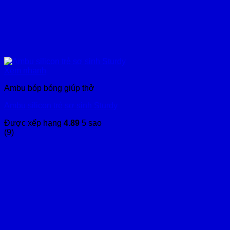
Xem nhanh
Ambu bóp bóng giúp thở
Ambu silicon trẻ sơ sinh Sturdy
Được xếp hạng
4.89
5 sao
(9)