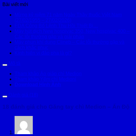
Bài viết mới
Mừng kỷ niệm 71 năm Ngày Thầy thuốc Việt Nam
(27/02/1955 – 27/02/2026)
FDA Công Bố Lệnh Thu Hồi Thiết Bị…
Máy hút dịch New hospivac 350, New hospivac 400 –
Các lỗi thường gặp và giải pháp
Máy phun khí dung Clineb – Các lỗi thường gặp và
cách khắc phục
Kính hiển vi đảo pha là gì?
Mô tả
Tham khảo Áo giáp chì Medion
Tham khảo Yếm chì Medionì
Download Hình Ảnh
Đánh giá (18)
18 đánh giá cho
Găng tay chì Medion – Ấn Độ