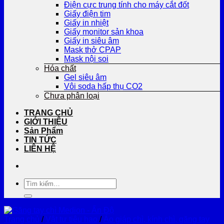
Điện cực trung tính cho máy cắt đốt
Giấy điện tim
Giấy in nhiệt
Giấy monitor sản khoa
Giấy in siêu âm
Mask thở CPAP
Mask nội soi
Hóa chất
Gel siêu âm
Vôi soda hấp thụ CO2
Chưa phân loại
TRANG CHỦ
GIỚI THIỆU
Sản Phẩm
TIN TỨC
LIÊN HỆ
Tìm
kiếm:
Trang chủ
/
Vật tư tiêu hao
/
Áo giáp chì, kính chì, găng tay