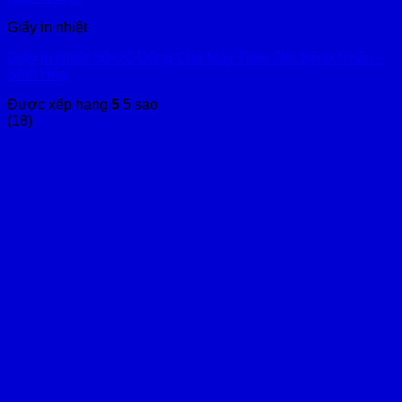
Giấy in nhiệt
Giấy In Nhiệt 50×20 Dùng Cho Máy Theo Dõi Bệnh Nhân –
Sinh Hóa
Được xếp hạng
5
5 sao
(18)