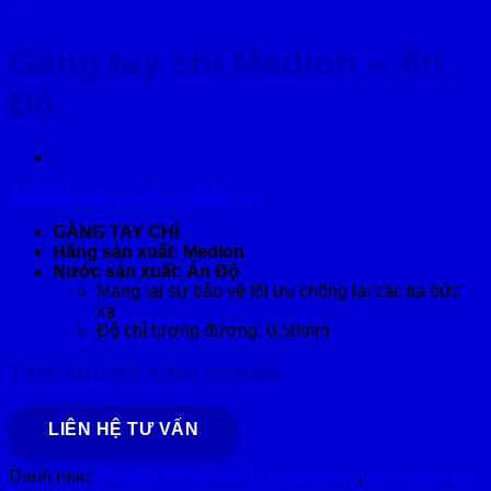
chì
Găng tay chì Medion – Ấn
Độ
4.94
trên 5 dựa trên
18
đánh giá
GĂNG TAY CHÌ
Hãng sản xuất: Medion
Nước sản xuất: Ấn Độ
Mang lại sự bảo vệ tối ưu chống lại các tia bức
xạ
Độ chì tương đương: 0.50mm
TẠM NGỪNG KINH DOANH
LIÊN HỆ TƯ VẤN
Danh mục:
Áo giáp chì, kính chì, găng tay chì
,
Vật tư tiêu hao