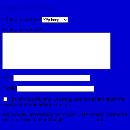
Thêm một đánh giá
Đánh giá của bạn
*
Đánh giá của bạn
*
Tên
*
Email
*
Lưu tên của tôi, email, và trang web trong trình duyệt này
cho lần bình luận kế tiếp của tôi.
For security, use of Google's reCAPTCHA service is required
which is subject to the Google
Privacy Policy
and
Terms of
Use
.