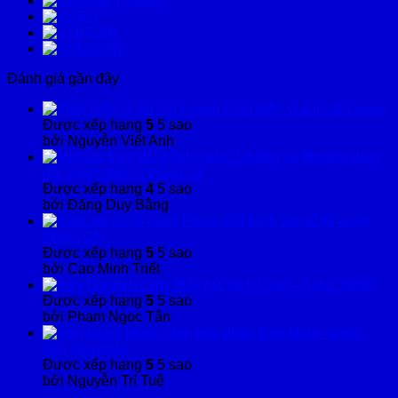
Đánh giá gần đây
Kính hiển vi soi nổi Luxeo
Được xếp hạng
5
5 sao
bởi Nguyễn Viết Anh
Monitor theo
dõi bệnh nhân 3 thông số
Được xếp hạng
4
5 sao
bởi Đặng Duy Bằng
Kính soi cổ tử cung
Prima GN
Được xếp hạng
5
5 sao
bởi Cao Minh Triết
Máy hút dịch Cami - Askir 36BR
Được xếp hạng
5
5 sao
bởi Phạm Ngọc Tân
Đèn khám bệnh -
đèn tiểu phẫu
Được xếp hạng
5
5 sao
bởi Nguyễn Trí Tuệ