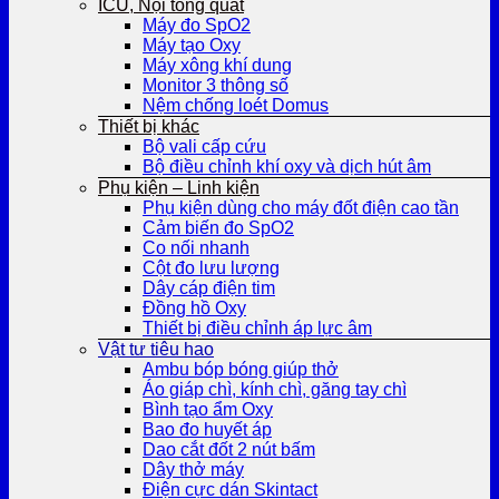
ICU, Nội tổng quát
Máy đo SpO2
Máy tạo Oxy
Máy xông khí dung
Monitor 3 thông số
Nệm chống loét Domus
Thiết bị khác
Bộ vali cấp cứu
Bộ điều chỉnh khí oxy và dịch hút âm
Phụ kiện – Linh kiện
Phụ kiện dùng cho máy đốt điện cao tần
Cảm biến đo SpO2
Co nối nhanh
Cột đo lưu lượng
Dây cáp điện tim
Đồng hồ Oxy
Thiết bị điều chỉnh áp lực âm
Vật tư tiêu hao
Ambu bóp bóng giúp thở
Áo giáp chì, kính chì, găng tay chì
Bình tạo ẩm Oxy
Bao đo huyết áp
Dao cắt đốt 2 nút bấm
Dây thở máy
Điện cực dán Skintact