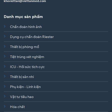
khoviettan@viettanmed.com
Danh mục sản phẩm
Chẩn đoán hình ảnh
Dụng cụ chẩn đoán Riester
Thiết bị phòng mổ
Tiệt trùng xét nghiệm
ICU - Hồi sức tích cực
Thiết bị sản nhi
Phụ kiện - Linh kiện
Vật tư tiêu hao
Hóa chất