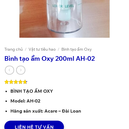
Trang chủ
/
Vật tư tiêu hao
/
Bình tạo ẩm Oxy
Bình tạo ẩm Oxy 200ml AH-02
4.72
18
trên 5
BÌNH TẠO ẨM OXY
dựa trên
đánh giá
Model: AH-02
Hãng sản xuất: Acare – Đài Loan
LIÊN HỆ TƯ VẤN