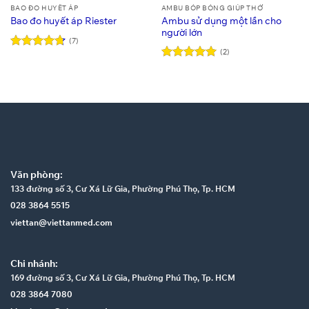
BAO ĐO HUYẾT ÁP
AMBU BÓP BÓNG GIÚP THỞ
Ambu sử dụng một lần cho
Bao đo huyết áp Riester
người lớn
(7)
(2)
Được xếp
hạng
4.71
Được xếp
5 sao
hạng
5
5
sao
Văn phòng:
133 đường số 3, Cư Xá Lữ Gia, Phường Phú Thọ, Tp. HCM
028 3864 5515
viettan@viettanmed.com
Chi nhánh:
169 đường số 3, Cư Xá Lữ Gia, Phường Phú Thọ, Tp. HCM
028 3864 7080