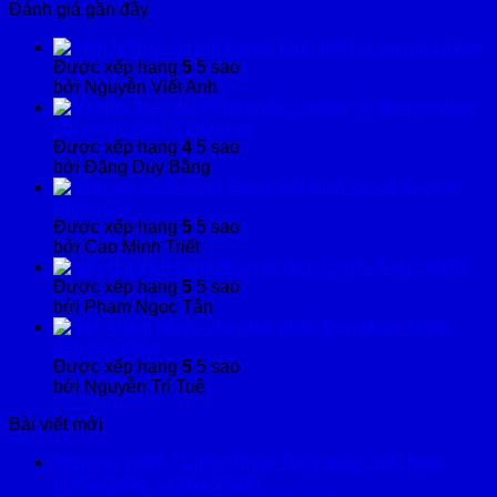
Đánh giá gần đây
Kính hiển vi soi nổi Luxeo
Được xếp hạng
5
5 sao
bởi Nguyễn Viết Anh
Monitor theo
dõi bệnh nhân 3 thông số
Được xếp hạng
4
5 sao
bởi Đặng Duy Bằng
Kính soi cổ tử cung
Prima GN
Được xếp hạng
5
5 sao
bởi Cao Minh Triết
Máy hút dịch Cami - Askir 36BR
Được xếp hạng
5
5 sao
bởi Phạm Ngọc Tân
Đèn khám bệnh -
đèn tiểu phẫu
Được xếp hạng
5
5 sao
bởi Nguyễn Trí Tuệ
Bài viết mới
Mừng kỷ niệm 71 năm Ngày Thầy thuốc Việt Nam
(27/02/1955 – 27/02/2026)