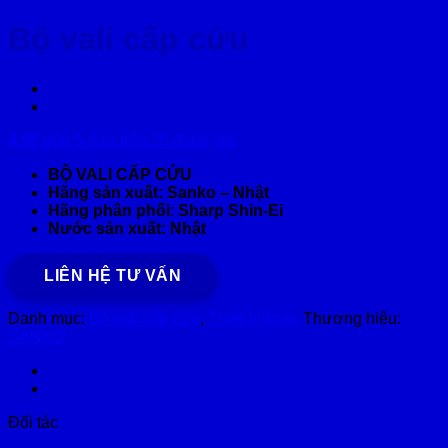
Bộ vali cấp cứu
4.95
trên 5 dựa trên
20
đánh giá
BỘ VALI CẤP CỨU
Hãng sản xuất:
Sanko – Nhật
Hãng phân phối
:
Sharp
Shin-Ei
Nước sản xuất: Nhật
LIÊN HỆ TƯ VẤN
Danh mục:
Bộ vali cấp cứu
,
Thiết bị khác
Thương hiệu:
SANKO
Đối tác