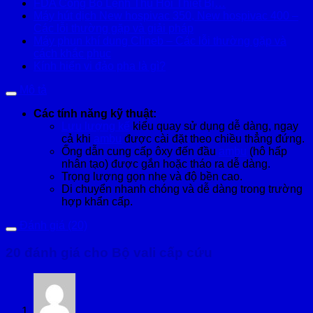
FDA Công Bố Lệnh Thu Hồi Thiết Bị…
Máy hút dịch New hospivac 350, New hospivac 400 –
Các lỗi thường gặp và giải pháp
Máy phun khí dung Clineb – Các lỗi thường gặp và
cách khắc phục
Kính hiển vi đảo pha là gì?
Mô tả
Các tính năng kỹ thuật:
Lưu lượng kế
kiểu quay sử dụng dễ dàng, ngay
cả khi
ambu
được cài đặt theo chiều thẳng đứng.
Ống dẫn cung cấp ôxy đến đầu
ambu
(hô hấp
nhân tạo) được gắn hoặc tháo ra dễ dàng.
Trọng lượng gọn nhẹ và độ bền cao.
Di chuyển nhanh chóng và dễ dàng trong trường
hợp khẩn cấp.
Đánh giá (20)
20 đánh giá cho
Bộ vali cấp cứu