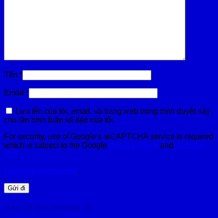
Tên
*
Email
*
Lưu tên của tôi, email, và trang web trong trình duyệt này
cho lần bình luận kế tiếp của tôi.
For security, use of Google's reCAPTCHA service is required
which is subject to the Google
Privacy Policy
and
Terms of
Use
.
I agree to these terms
.
Sản phẩm tương tự