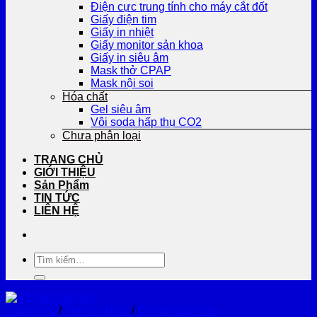
Điện cực trung tính cho máy cắt đốt
Giấy điện tim
Giấy in nhiệt
Giấy monitor sản khoa
Giấy in siêu âm
Mask thở CPAP
Mask nội soi
Hóa chất
Gel siêu âm
Vôi soda hấp thụ CO2
Chưa phân loại
TRANG CHỦ
GIỚI THIỆU
Sản Phẩm
TIN TỨC
LIÊN HỆ
Tìm
kiếm:
Trang chủ
/
Thiết bị khác
/
Bộ vali cấp cứu