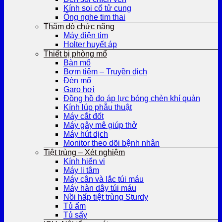
Kính soi cổ tử cung
Ống nghe tim thai
Thăm dò chức năng
Máy điện tim
Holter huyết áp
Thiết bị phòng mổ
Bàn mổ
Bơm tiêm – Truyền dịch
Đèn mổ
Garo hơi
Đồng hồ đo áp lực bóng chèn khí quản
Kính lúp phẫu thuật
Máy cắt đốt
Máy gây mê giúp thở
Máy hút dịch
Monitor theo dõi bệnh nhân
Tiệt trùng – Xét nghiệm
Kính hiển vi
Máy li tâm
Máy cân và lắc túi máu
Máy hàn dây túi máu
Nồi hấp tiệt trùng Sturdy
Tủ ấm
Tủ sấy