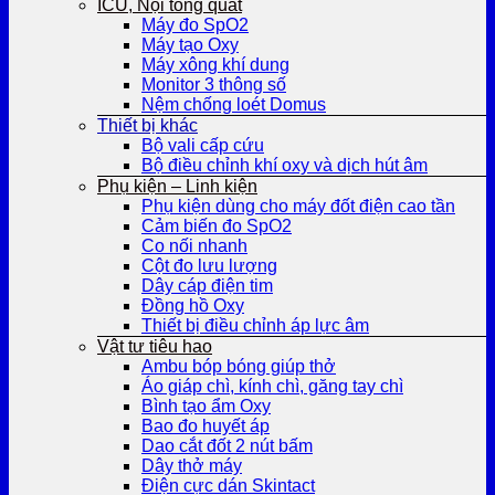
ICU, Nội tổng quát
Máy đo SpO2
Máy tạo Oxy
Máy xông khí dung
Monitor 3 thông số
Nệm chống loét Domus
Thiết bị khác
Bộ vali cấp cứu
Bộ điều chỉnh khí oxy và dịch hút âm
Phụ kiện – Linh kiện
Phụ kiện dùng cho máy đốt điện cao tần
Cảm biến đo SpO2
Co nối nhanh
Cột đo lưu lượng
Dây cáp điện tim
Đồng hồ Oxy
Thiết bị điều chỉnh áp lực âm
Vật tư tiêu hao
Ambu bóp bóng giúp thở
Áo giáp chì, kính chì, găng tay chì
Bình tạo ẩm Oxy
Bao đo huyết áp
Dao cắt đốt 2 nút bấm
Dây thở máy
Điện cực dán Skintact