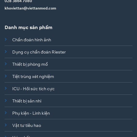
028 3864 7080
khoviettan@viettanmed.com
Danh mục sản phẩm
Chẩn đoán hình ảnh
Dụng cụ chẩn đoán Riester
Thiết bị phòng mổ
Tiệt trùng xét nghiệm
ICU - Hồi sức tích cực
Thiết bị sản nhi
Phụ kiện - Linh kiện
Vật tư tiêu hao