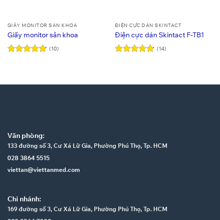
GIẤY MONITOR SẢN KHOA
ĐIỆN CỰC DÁN SKINTACT
Giấy monitor sản khoa
Điện cực dán Skintact F-TB1
(10)
(14)
Được xếp
Được xếp
hạng
4.8
5
hạng
4.86
sao
5 sao
Văn phòng:
133 đường số 3, Cư Xá Lữ Gia, Phường Phú Thọ, Tp. HCM
028 3864 5515
viettan@viettanmed.com
Chi nhánh:
169 đường số 3, Cư Xá Lữ Gia, Phường Phú Thọ, Tp. HCM