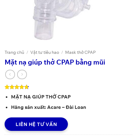
Trang chủ
/
Vật tư tiêu hao
/
Mask thở CPAP
Mặt nạ giúp thở CPAP bằng mũi
4.71
7
trên 5
MẶT NẠ GIÚP THỞ CPAP
dựa trên
đánh giá
Hãng sản xuất: Acare – Đài Loan
LIÊN HỆ TƯ VẤN