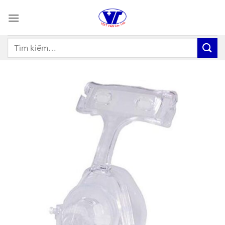
Bỏ
qua
nội
dung
Tìm
kiếm: